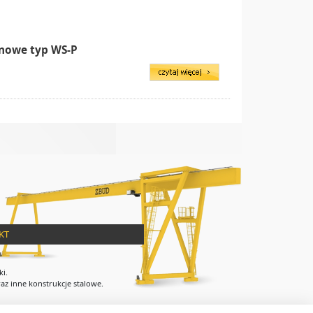
nowe typ WS-P
KT
ki.
az inne konstrukcje stalowe.