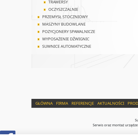
TRAWERSY
OCZYSZCZALNIE
PRZEMYSŁ STOCZNIOWY
MASZYNY BUDOWLANE
POZYCJONERY SPAWALNICZE
WYPOSAŻENIE DŹWIGNIC
SUWNICE AUTOMATYCZNE
GŁÓWNA
FIRMA
REFERENCJE
AKTUALNOŚCI
PROD
Su
Serwis oraz montaż urządzeń