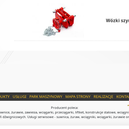
Wózki szy
UKTY
USŁUGI
PARK MASZYNOWY
MAPA STRONY
REALIZACJE
KONTA
Producent poleca:
wnice, żurawie, zawiesia, wciągarki, przeciągarki, liftket, konstrukcje stalowe, wciągni
 dźwignicowych. Usługi serwisowe - suwnica, żuraw, wciągniki, wciągarki, żurawie or