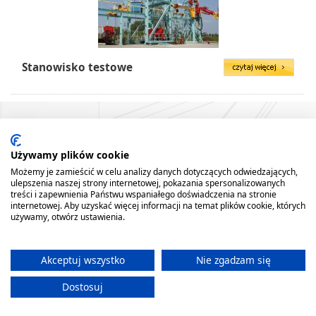
Stanowisko testowe
Używamy plików cookie
Możemy je zamieścić w celu analizy danych dotyczących odwiedzających,
ulepszenia naszej strony internetowej, pokazania spersonalizowanych
treści i zapewnienia Państwu wspaniałego doświadczenia na stronie
internetowej. Aby uzyskać więcej informacji na temat plików cookie, których
GŁÓWNA
FIRMA
REFERENCJE
AKTUALNOŚCI
PRODUKTY
USŁUGI
używamy, otwórz ustawienia.
PARK MASZYNOWY
MAPA STRONY
REALIZACJE
KONTAKT
Producent poleca:
Akceptuj wszystko
Nie zgadzam się
Suwnice, żurawie, zawiesia, wciągarki, przeciągarki, liftket, konstrukcje stalowe,
wciągniki.
Dostosuj
Serwis oraz montaż urządzeń dźwignicowych. Usługi serwisowe - suwnica,
żuraw, wciągniki, wciągarki, żurawie oraz inne konstrukcje stalowe.