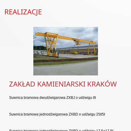
REALIZACJE
ZAKŁAD KAMIENIARSKI KRAKÓW
Suwnica bramowa dwudźwigarowa ZXBJ o udźwigu 8t
Suwnica bramowa jednodźwigarowa ZXBD o udźwigu 25t/5t