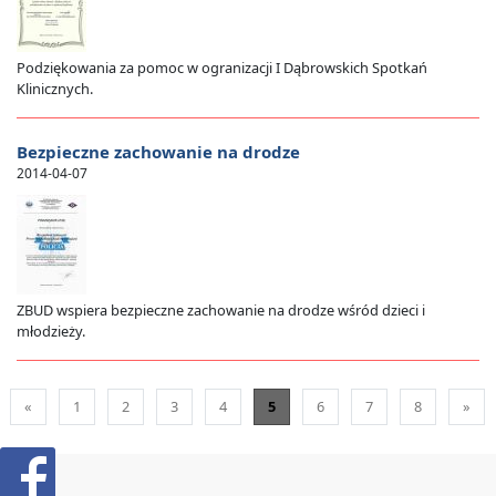
Podziękowania za pomoc w ogranizacji I Dąbrowskich Spotkań
Klinicznych.
Bezpieczne zachowanie na drodze
2014-04-07
ZBUD wspiera bezpieczne zachowanie na drodze wśród dzieci i
młodzieży.
«
1
2
3
4
5
6
7
8
»