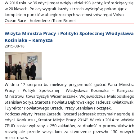
W 2016 roku w 36 edycji regat wzięły udział 193 jachty, które ścigały się
w 20 klasach. Polacy wygrali każdy z trzech wyścigów, pokonując z
kompletem punktów ubiegłorocznych wicemistrzów regat Volvo
Ocean Race – holenderski Team Brunel.
Wizyta Ministra Pracy i Polityki Społecznej Władysława
Kosiniaka – Kamysza
2015-08-18
W dniu 17 sierpnia br. mieliśmy przyjemność gościć Pana Ministra
Pracy i Polityki Społecznej Władysława Kosiniaka – Kamysza.
Ministrowi towarzyszyli Wicemarszałek Województwa Małopolskiego
Stanisław Sorys, Starosta Powiatu Dąbrowskiego Tadeusz Kwiatkowski
i Dyrektor Powiatowego Urzędu Pracy Stanisław Początek.
Podczas wizyty Prezes Zarządu Ryszard Jędraszek otrzymał nagrodę II
edycji Konkursu „Kreator Miejsc Pracy 2014”. W roku 2014 to właśnie
ZBUD został wybrany z 250 zakładów, za dbałość o pracowników ich
rozwój ale przede wszystkim za stworzenie przeszło 130 nowych
miejsc pracy.