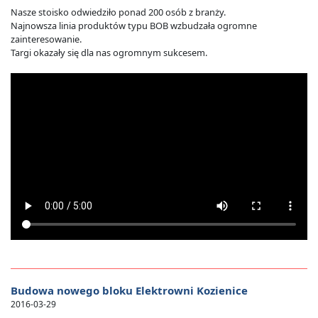
Nasze stoisko odwiedziło ponad 200 osób z branży.
Najnowsza linia produktów typu BOB wzbudzała ogromne
zainteresowanie.
Targi okazały się dla nas ogromnym sukcesem.
Budowa nowego bloku Elektrowni Kozienice
2016-03-29