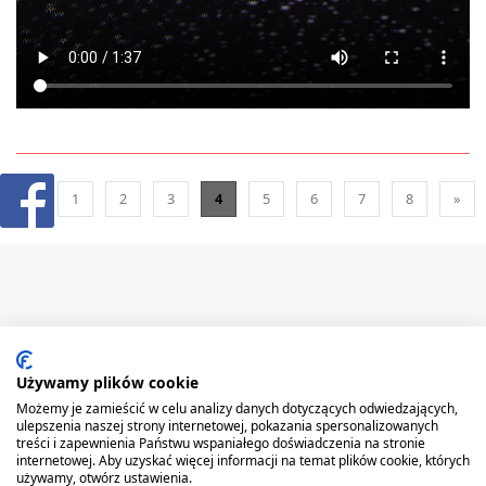
«
1
2
3
4
5
6
7
8
»
Używamy plików cookie
GŁÓWNA
FIRMA
REFERENCJE
AKTUALNOŚCI
PRODUKTY
USŁUGI
Możemy je zamieścić w celu analizy danych dotyczących odwiedzających,
PARK MASZYNOWY
MAPA STRONY
REALIZACJE
KONTAKT
ulepszenia naszej strony internetowej, pokazania spersonalizowanych
treści i zapewnienia Państwu wspaniałego doświadczenia na stronie
internetowej. Aby uzyskać więcej informacji na temat plików cookie, których
Producent poleca:
używamy, otwórz ustawienia.
Suwnice, żurawie, zawiesia, wciągarki, przeciągarki, liftket, konstrukcje stalowe,